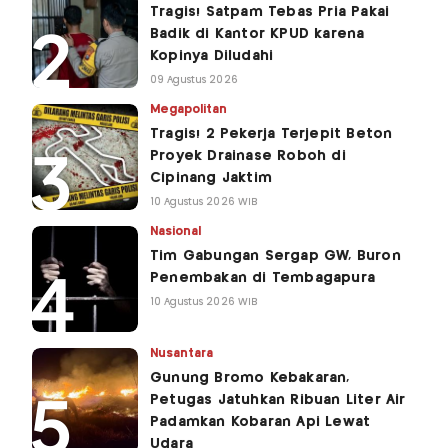
Tragis! Satpam Tebas Pria Pakai
Badik di Kantor KPUD karena
Kopinya Diludahi
09 Agustus 2026
Megapolitan
Tragis! 2 Pekerja Terjepit Beton
Proyek Drainase Roboh di
Cipinang Jaktim
10 Agustus 2026 WIB
Nasional
Tim Gabungan Sergap GW, Buron
Penembakan di Tembagapura
10 Agustus 2026 WIB
Nusantara
Gunung Bromo Kebakaran,
Petugas Jatuhkan Ribuan Liter Air
Padamkan Kobaran Api Lewat
Udara