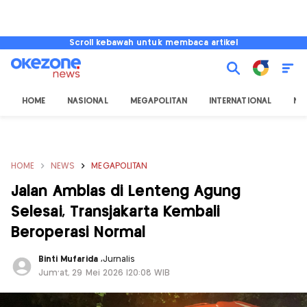
Scroll kebawah untuk membaca artikel
HOME
NASIONAL
MEGAPOLITAN
INTERNATIONAL
NU
HOME
NEWS
MEGAPOLITAN
Jalan Amblas di Lenteng Agung
Selesai, Transjakarta Kembali
Beroperasi Normal
Binti Mufarida
,
Jurnalis
Jum'at, 29 Mei 2026 |20:08 WIB