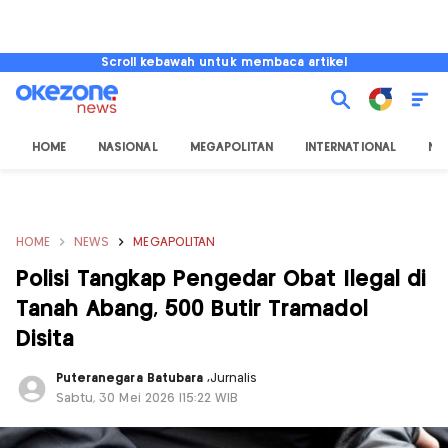
Scroll kebawah untuk membaca artikel
HOME
NASIONAL
MEGAPOLITAN
INTERNATIONAL
NU
HOME
NEWS
MEGAPOLITAN
Polisi Tangkap Pengedar Obat Ilegal di
Tanah Abang, 500 Butir Tramadol
Disita
Puteranegara Batubara
,
Jurnalis
Sabtu, 30 Mei 2026 |15:22 WIB