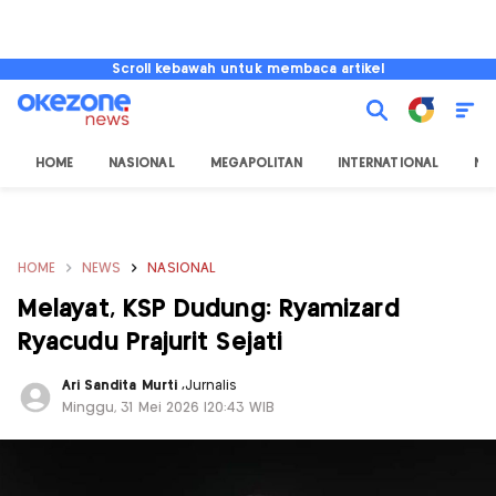
Scroll kebawah untuk membaca artikel
HOME
NASIONAL
MEGAPOLITAN
INTERNATIONAL
NU
HOME
NEWS
NASIONAL
Melayat, KSP Dudung: Ryamizard
Ryacudu Prajurit Sejati
Ari Sandita Murti
,
Jurnalis
Minggu, 31 Mei 2026 |20:43 WIB