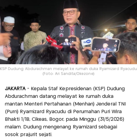
KSP Dudung Abdurachman melayat ke rumah duka Ryamizard Ryacudu
(Foto: Ari Sandita/Okezone)
JAKARTA
- Kepala Staf Kepresidenan (KSP) Dudung
Abdurachman datang melayat ke rumah duka
mantan Menteri Pertahanan (Menhan) Jenderal TNI
(Purn) Ryamizard Ryacudu di Perumahan Puri Wira
Bhakti 1/1B, Cikeas, Bogor, pada Minggu (31/5/2026)
malam. Dudung mengenang Ryamizard sebagai
sosok prajurit sejati.