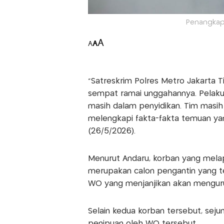
Penangkapa
A
A
A
"Satreskrim Polres Metro Jakarta 
sempat ramai unggahannya. Pelaku s
masih dalam penyidikan. Tim masih
melengkapi fakta-fakta temuan yan
(26/5/2026).
Menurut Andaru, korban yang melapo
merupakan calon pengantin yang t
WO yang menjanjikan akan menguru
Selain kedua korban tersebut, sej
penipuan oleh WO tersebut.