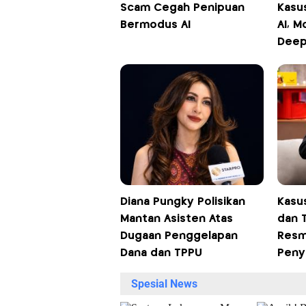
Scam Cegah Penipuan
Kasu
Bermodus AI
AI, M
Deep
Diana Pungky Polisikan
Kasu
Mantan Asisten Atas
dan 
Dugaan Penggelapan
Resm
Dana dan TPPU
Peny