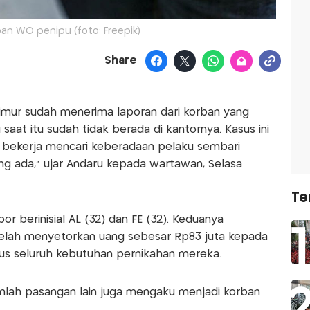
n WO penipu (foto: Freepik)
Share
Timur sudah menerima laporan dari korban yang
aat itu sudah tidak berada di kantornya. Kasus ini
 bekerja mencari keberadaan pelaku sembari
g ada," ujar Andaru kepada wartawan, Selasa
Te
r berinisial AL (32) dan FE (32). Keduanya
elah menyetorkan uang sebesar Rp83 juta kepada
s seluruh kebutuhan pernikahan mereka.
umlah pasangan lain juga mengaku menjadi korban