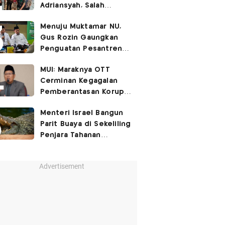
Adriansyah, Salah
Satunya Don Ritto
Menuju Muktamar NU,
Gus Rozin Gaungkan
Penguatan Pesantren
dan Ukhuwah Nahdliyah
MUI: Maraknya OTT
Cerminan Kegagalan
Pemberantasan Korupsi
Beri Efek Jera!
Menteri Israel Bangun
Parit Buaya di Sekeliling
Penjara Tahanan
Palestina
Advertisement