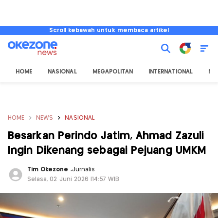
Scroll kebawah untuk membaca artikel
HOME
NASIONAL
MEGAPOLITAN
INTERNATIONAL
NU
HOME
NEWS
NASIONAL
Besarkan Perindo Jatim, Ahmad Zazuli
Ingin Dikenang sebagai Pejuang UMKM
Tim Okezone
,
Jurnalis
Selasa, 02 Juni 2026 |14:57 WIB