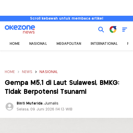
Scroll kebawah untuk membaca artikel
HOME
NASIONAL
MEGAPOLITAN
INTERNATIONAL
NU
HOME
NEWS
NASIONAL
Gempa M5,1 di Laut Sulawesi, BMKG:
Tidak Berpotensi Tsunami
Binti Mufarida
,
Jurnalis
Selasa, 09 Juni 2026 |14:13 WIB