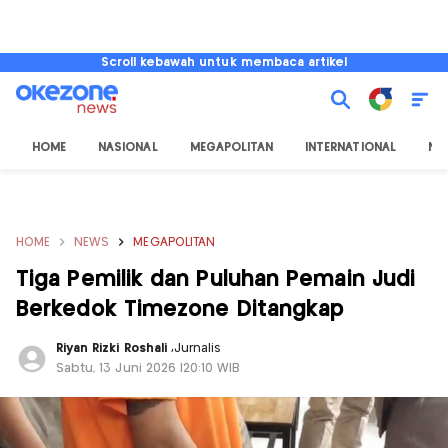
Scroll kebawah untuk membaca artikel
HOME
NASIONAL
MEGAPOLITAN
INTERNATIONAL
NU
HOME
NEWS
MEGAPOLITAN
Tiga Pemilik dan Puluhan Pemain Judi
Berkedok Timezone Ditangkap
Riyan Rizki Roshali
,
Jurnalis
Sabtu, 13 Juni 2026 |20:10 WIB