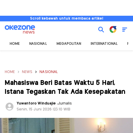
Scroll kebawah untuk membaca artikel
HOME
NASIONAL
MEGAPOLITAN
INTERNATIONAL
NU
HOME
NEWS
NASIONAL
Mahasiswa Beri Batas Waktu 5 Hari,
Istana Tegaskan Tak Ada Kesepakatan
Yuwantoro Winduajie
,
Jurnalis
Senin, 15 Juni 2026 |23:10 WIB