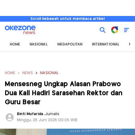
Scroll kebawah untuk membaca artikel
HOME
NASIONAL
MEGAPOLITAN
INTERNATIONAL
NU
HOME
NEWS
NASIONAL
Mensesneg Ungkap Alasan Prabowo
Dua Kali Hadiri Sarasehan Rektor dan
Guru Besar
Binti Mufarida
,
Jurnalis
Minggu, 28 Juni 2026 |20:05 WIB