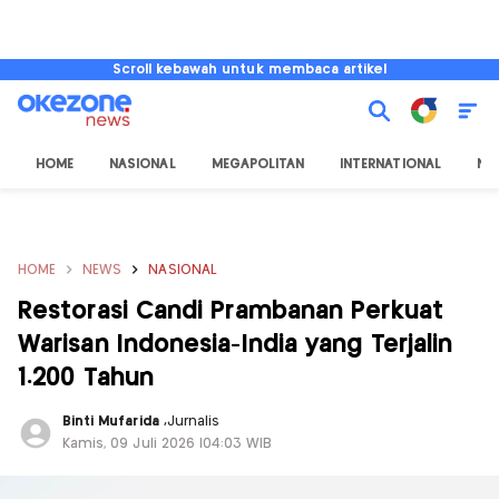
Scroll kebawah untuk membaca artikel
HOME
NASIONAL
MEGAPOLITAN
INTERNATIONAL
NU
HOME
NEWS
NASIONAL
Restorasi Candi Prambanan Perkuat
Warisan Indonesia-India yang Terjalin
1.200 Tahun
Binti Mufarida
,
Jurnalis
Kamis, 09 Juli 2026 |04:03 WIB