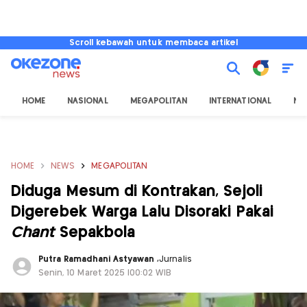
Scroll kebawah untuk membaca artikel
HOME
NASIONAL
MEGAPOLITAN
INTERNATIONAL
NU
HOME
NEWS
MEGAPOLITAN
Diduga Mesum di Kontrakan, Sejoli
Digerebek Warga Lalu Disoraki Pakai
Chant
Sepakbola
Putra Ramadhani Astyawan
,
Jurnalis
Senin, 10 Maret 2025 |00:02 WIB