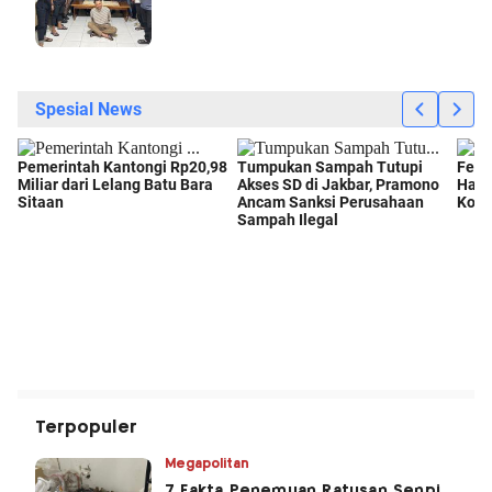
Terpopuler
Megapolitan
7 Fakta Penemuan Ratusan Senpi