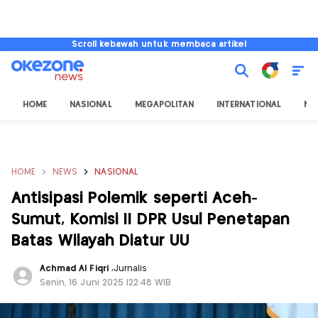
Scroll kebawah untuk membaca artikel
HOME
NASIONAL
MEGAPOLITAN
INTERNATIONAL
NU
HOME
NEWS
NASIONAL
Antisipasi Polemik seperti Aceh-
Sumut, Komisi II DPR Usul Penetapan
Batas Wilayah Diatur UU
Achmad Al Fiqri
,
Jurnalis
Senin, 16 Juni 2025 |22:48 WIB