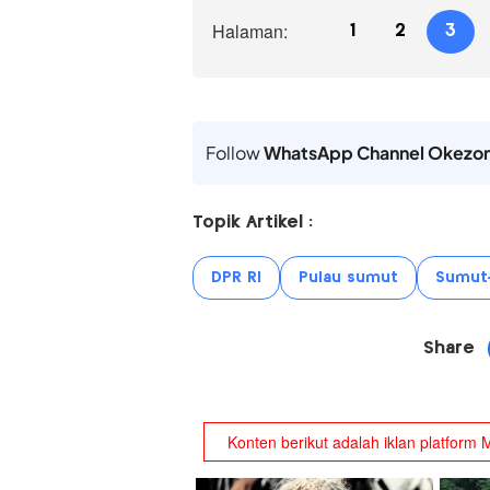
Halaman:
1
2
3
Follow
WhatsApp Channel Okezo
Topik Artikel :
DPR RI
Pulau sumut
Sumut
Share