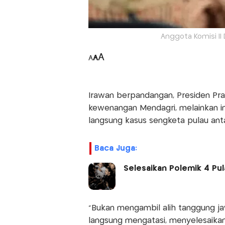
Anggota Komisi II
A
A
A
Irawan berpandangan, Presiden Pr
kewenangan Mendagri, melainkan i
langsung kasus sengketa pulau ant
Baca Juga:
Selesaikan Polemik 4 Pul
"Bukan mengambil alih tanggung j
langsung mengatasi, menyelesaikan 