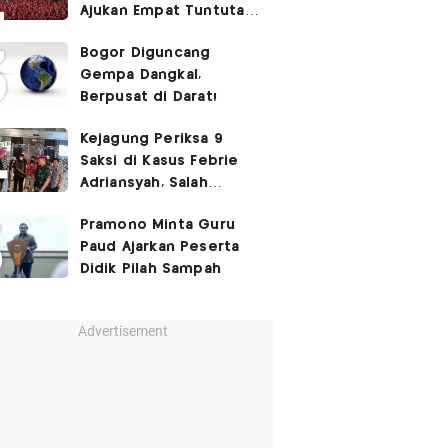
Ajukan Empat Tuntutan
ke Pemerintah
Bogor Diguncang
Gempa Dangkal,
Berpusat di Darat!
Kejagung Periksa 9
Saksi di Kasus Febrie
Adriansyah, Salah
Satunya Don Ritto
Pramono Minta Guru
Paud Ajarkan Peserta
Didik Pilah Sampah
Advertisement