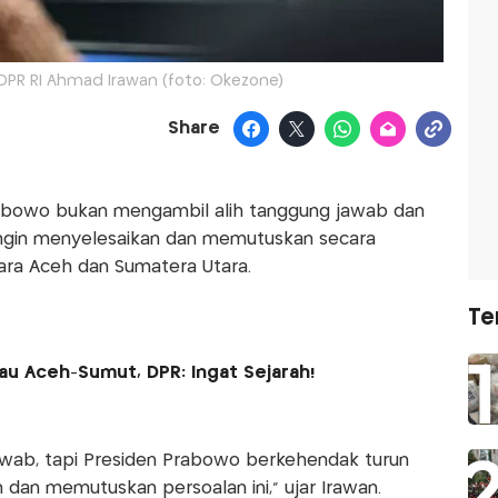
 DPR RI Ahmad Irawan (foto: Okezone)
Share
abowo bukan mengambil alih tanggung jawab dan
ngin menyelesaikan dan memutuskan secara
ara Aceh dan Sumatera Utara.
Te
au Aceh-Sumut, DPR: Ingat Sejarah!
awab, tapi Presiden Prabowo berkehendak turun
dan memutuskan persoalan ini," ujar Irawan.