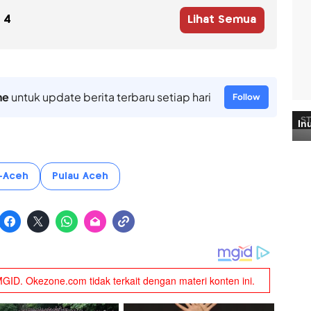
4
Lihat Semua
ne
untuk update berita terbaru setiap hari
Follow
-Aceh
Pulau Aceh