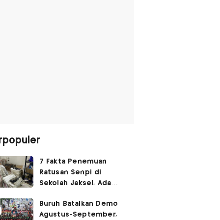
rpopuler
7 Fakta Penemuan
Ratusan Senpi di
Sekolah Jaksel, Ada
Dugaan Narkoba hingga
Buruh Batalkan Demo
Ruang Bunker
Agustus-September,