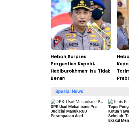
Heboh Surpres
Hebo
Pergantian Kapolri,
Kapol
Habiburokhman: Isu Tidak
Teri
Benar!
Prab