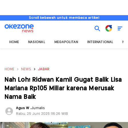
Scroll kebawah untuk membaca artikel
HOME
NASIONAL
MEGAPOLITAN
INTERNATIONAL
NU
HOME
NEWS
JABAR
Nah Loh! Ridwan Kamil Gugat Balik Lisa
Mariana Rp105 Miliar karena Merusak
Nama Baik
Agus W
,
Jurnalis
Rabu, 25 Juni 2025 |16:26 WIB