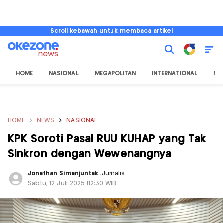
Scroll kebawah untuk membaca artikel
HOME
NASIONAL
MEGAPOLITAN
INTERNATIONAL
NU
HOME
NEWS
NASIONAL
KPK Soroti Pasal RUU KUHAP yang Tak
Sinkron dengan Wewenangnya
Jonathan Simanjuntak
,
Jurnalis
Sabtu, 12 Juli 2025 |12:30 WIB