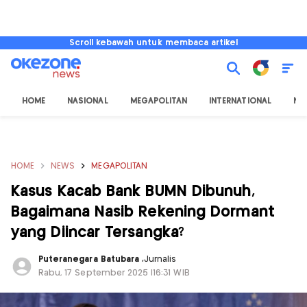
Scroll kebawah untuk membaca artikel
HOME
NASIONAL
MEGAPOLITAN
INTERNATIONAL
NU
HOME
NEWS
MEGAPOLITAN
Kasus Kacab Bank BUMN Dibunuh,
Bagaimana Nasib Rekening Dormant
yang Diincar Tersangka?
Puteranegara Batubara
,
Jurnalis
Rabu, 17 September 2025 |16:31 WIB