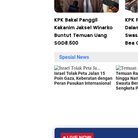
KPK Bakal Panggil
KPK P
Kakanim Jaksel Winarko
Dala
Buntut Temuan Uang
Swas
SGD8.500
Bea 
LIVE NOW