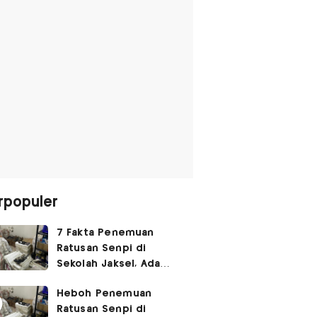
rpopuler
7 Fakta Penemuan
Ratusan Senpi di
Sekolah Jaksel, Ada
Dugaan Narkoba hingga
Heboh Penemuan
Ruang Bunker
Ratusan Senpi di