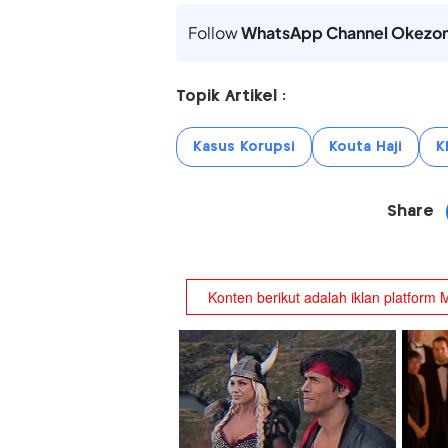
Follow
WhatsApp Channel Okezo
Topik Artikel :
Kasus Korupsi
Kouta Haji
K
Share