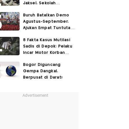
Jaksel, Sekolah
Tegaskan Tak Ada
Buruh Batalkan Demo
Kegiatan Eskul
Agustus-September,
Menembak
Ajukan Empat Tuntutan
ke Pemerintah
8 Fakta Kasus Mutilasi
Sadis di Depok: Pelaku
Incar Motor Korban
hingga Motif Terungkap
Bogor Diguncang
Gempa Dangkal,
Berpusat di Darat!
Advertisement