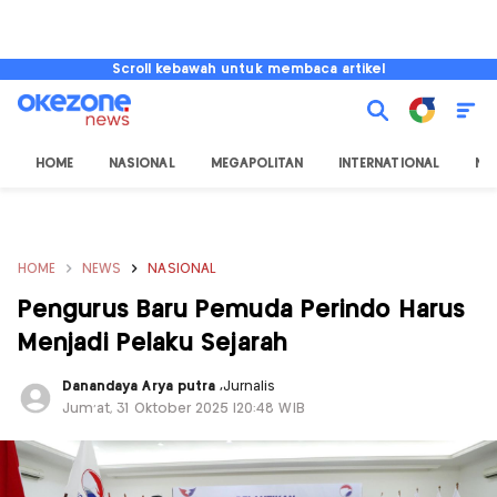
Scroll kebawah untuk membaca artikel
HOME
NASIONAL
MEGAPOLITAN
INTERNATIONAL
NU
HOME
NEWS
NASIONAL
Pengurus Baru Pemuda Perindo Harus
Menjadi Pelaku Sejarah
Danandaya Arya putra
,
Jurnalis
Jum'at, 31 Oktober 2025 |20:48 WIB