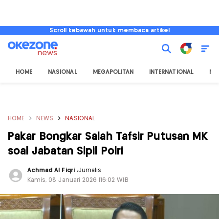
Scroll kebawah untuk membaca artikel
HOME
NASIONAL
MEGAPOLITAN
INTERNATIONAL
NU
HOME
NEWS
NASIONAL
Pakar Bongkar Salah Tafsir Putusan MK
soal Jabatan Sipil Polri
Achmad Al Fiqri
,
Jurnalis
Kamis, 08 Januari 2026 |16:02 WIB