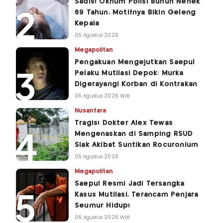
Sadis! Oknum Polisi Bunuh Nenek
69 Tahun, Motifnya Bikin Geleng
Kepala
05 Agustus 2026
Megapolitan
Pengakuan Mengejutkan Saepul
Pelaku Mutilasi Depok: Murka
Digerayangi Korban di Kontrakan
06 Agustus 2026 WIB
Nusantara
Tragis! Dokter Alex Tewas
Mengenaskan di Samping RSUD
Siak Akibat Suntikan Rocuronium
05 Agustus 2026
Megapolitan
Saepul Resmi Jadi Tersangka
Kasus Mutilasi, Terancam Penjara
Seumur Hidup!
06 Agustus 2026 WIB