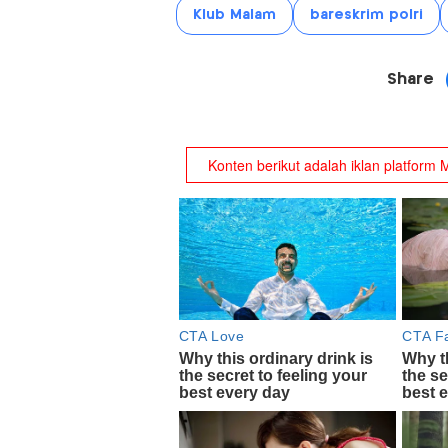
Klub Malam
bareskrim polri
Share