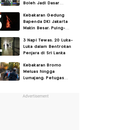
Boleh Jadi Dasar
Perbedaan Kualitas
Kebakaran Gedung
Layanan Kesehatan
Bapenda DKI Jakarta
Makin Besar, Puing-
Puing Berjatuhan
3 Napi Tewas, 20 Luka-
Luka dalam Bentrokan
Penjara di Sri Lanka
Kebakaran Bromo
Meluas hingga
Lumajang, Petugas
Gabungan Buat Sekat
Api
Advertisement