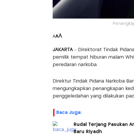
Penangkap
A
A
A
JAKARTA
– Direktorat Tindak Pida
pemilik tempat hiburan malam Whit
peredaran narkoba.
Direktur Tindak Pidana Narkoba Bare
mengungkapkan penangkapan kedu
penggeledahan yang dilakukan pada
Baca Juga:
Rudal Terjang Pasukan A
Baru Riyadh