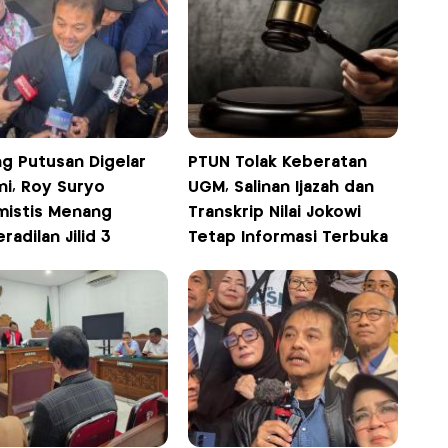
ng Putusan Digelar
PTUN Tolak Keberatan
Ini, Roy Suryo
UGM, Salinan Ijazah dan
mistis Menang
Transkrip Nilai Jokowi
radilan Jilid 3
Tetap Informasi Terbuka