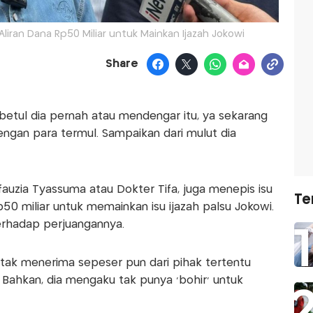
Aliran Dana Rp50 Miliar untuk Mainkan Ijazah Jokowi
Share
etul dia pernah atau mendengar itu, ya sekarang
engan para termul. Sampaikan dari mulut dia
fauzia Tyassuma atau Dokter Tifa, juga menepis isu
Te
 miliar untuk memainkan isu ijazah palsu Jokowi.
terhadap perjuangannya.
tak menerima sepeser pun dari pihak tertentu
 Bahkan, dia mengaku tak punya 'bohir' untuk