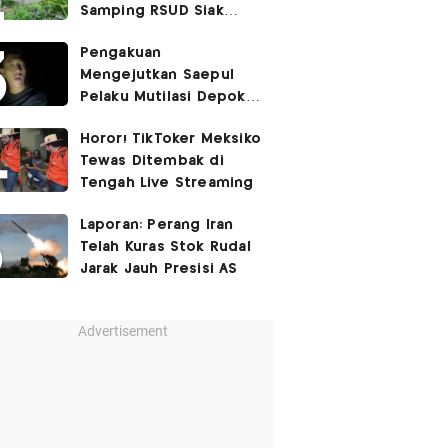
Samping RSUD Siak
Akibat Suntikan
Pengakuan
Rocuronium
Mengejutkan Saepul
Pelaku Mutilasi Depok:
Murka Digerayangi
Horor! TikToker Meksiko
Korban di Kontrakan
Tewas Ditembak di
Tengah Live Streaming
Laporan: Perang Iran
Telah Kuras Stok Rudal
Jarak Jauh Presisi AS
Advertisement