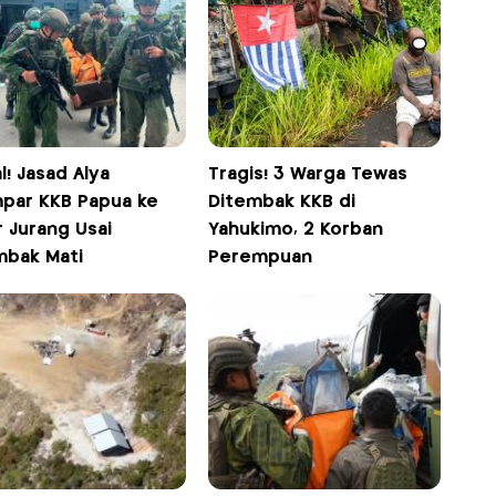
l! Jasad Alya
Tragis! 3 Warga Tewas
mpar KKB Papua ke
Ditembak KKB di
 Jurang Usai
Yahukimo, 2 Korban
mbak Mati
Perempuan