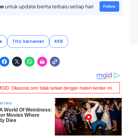
ne
untuk update berita terbaru setiap hari
Follow
a
Tito karnavian
KKB