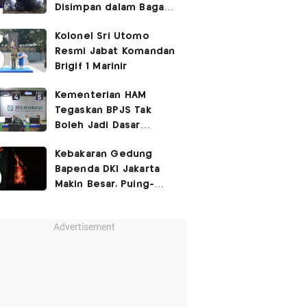
Disimpan dalam Bagasi
Honda Jazz
Kolonel Sri Utomo
Resmi Jabat Komandan
Brigif 1 Marinir
Kementerian HAM
Tegaskan BPJS Tak
Boleh Jadi Dasar
Perbedaan Kualitas
Kebakaran Gedung
Layanan Kesehatan
Bapenda DKI Jakarta
Makin Besar, Puing-
Puing Berjatuhan
Advertisement