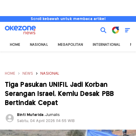
Scroll kebawah untuk membaca artikel
HOME
NASIONAL
MEGAPOLITAN
INTERNATIONAL
NU
HOME
NEWS
NASIONAL
Tiga Pasukan UNIFIL Jadi Korban
Serangan Israel, Kemlu Desak PBB
Bertindak Cepat
Binti Mufarida
,
Jurnalis
Sabtu, 04 April 2026 |14:55 WIB