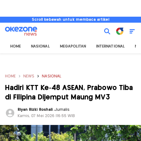
Scroll kebawah untuk membaca artikel
HOME
NASIONAL
MEGAPOLITAN
INTERNATIONAL
NU
HOME
NEWS
NASIONAL
Hadiri KTT Ke-48 ASEAN, Prabowo Tiba
di Filipina Dijemput Maung MV3
Riyan Rizki Roshali
,
Jurnalis
Kamis, 07 Mei 2026 |16:55 WIB