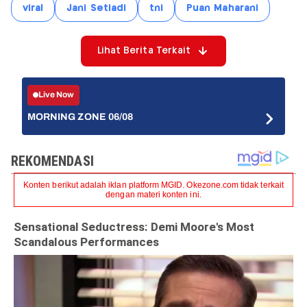
viral
Jani Setiadi
tni
Puan Maharani
Lihat Berita Terkait
Live Now
MORNING ZONE 06/08