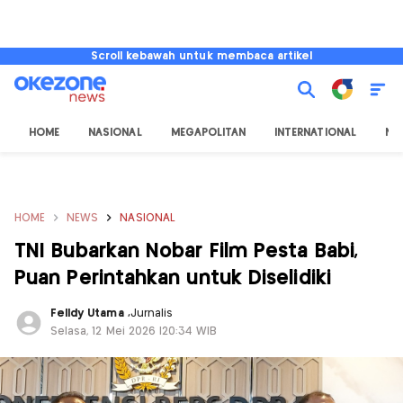
Scroll kebawah untuk membaca artikel
HOME
NASIONAL
MEGAPOLITAN
INTERNATIONAL
NU
HOME
NEWS
NASIONAL
TNI Bubarkan Nobar Film Pesta Babi,
Puan Perintahkan untuk Diselidiki
Felldy Utama
,
Jurnalis
Selasa, 12 Mei 2026 |20:34 WIB