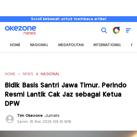
Scroll kebawah untuk membaca artikel
HOME
NASIONAL
MEGAPOLITAN
INTERNATIONAL
NU
HOME
NEWS
NASIONAL
Bidik Basis Santri Jawa Timur, Perindo
Resmi Lantik Cak Jaz sebagai Ketua
DPW
Tim Okezone
,
Jurnalis
Senin, 18 Mei 2026 |08:51 WIB