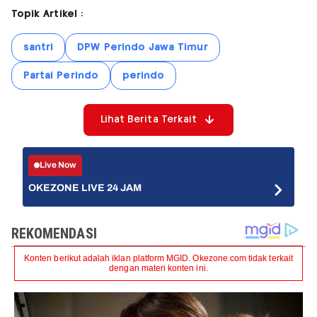
Topik Artikel :
santri
DPW Perindo Jawa Timur
Partai Perindo
perindo
Lihat Berita Terkait
Live Now
OKEZONE LIVE 24 JAM