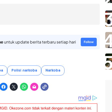
ne
untuk update berita terbaru setiap hari
Follow
ba
Polisi narkoba
Narkoba