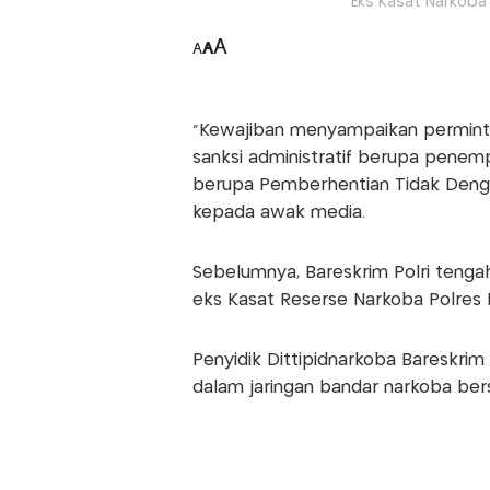
Eks Kasat Narkoba
A
A
A
"Kewajiban menyampaikan perminta
sanksi administratif berupa penemp
berupa Pemberhentian Tidak Dengan 
kepada awak media.
Sebelumnya, Bareskrim Polri teng
eks Kasat Reserse Narkoba Polres 
Penyidik Dittipidnarkoba Bareskrim
dalam jaringan bandar narkoba ber