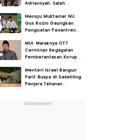
Adriansyah, Salah
Satunya Don Ritto
Menuju Muktamar NU,
Gus Rozin Gaungkan
Penguatan Pesantren
dan Ukhuwah Nahdliyah
MUI: Maraknya OTT
Cerminan Kegagalan
Pemberantasan Korupsi
Beri Efek Jera!
Menteri Israel Bangun
Parit Buaya di Sekeliling
Penjara Tahanan
Palestina
Advertisement