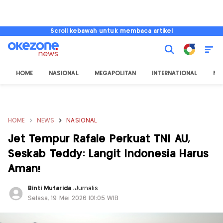
Scroll kebawah untuk membaca artikel
HOME
NASIONAL
MEGAPOLITAN
INTERNATIONAL
NU
HOME
NEWS
NASIONAL
Jet Tempur Rafale Perkuat TNI AU,
Seskab Teddy: Langit Indonesia Harus
Aman!
Binti Mufarida
,
Jurnalis
Selasa, 19 Mei 2026 |01:05 WIB