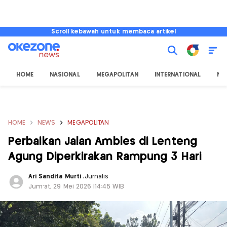
Scroll kebawah untuk membaca artikel
HOME
NASIONAL
MEGAPOLITAN
INTERNATIONAL
NU
HOME
NEWS
MEGAPOLITAN
Perbaikan Jalan Ambles di Lenteng
Agung Diperkirakan Rampung 3 Hari
Ari Sandita Murti
,
Jurnalis
Jum'at, 29 Mei 2026 |14:45 WIB