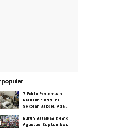
rpopuler
7 Fakta Penemuan
Ratusan Senpi di
Sekolah Jaksel, Ada
Dugaan Narkoba hingga
Buruh Batalkan Demo
Ruang Bunker
Agustus-September,