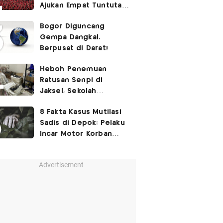
Ajukan Empat Tuntutan
ke Pemerintah
Bogor Diguncang
Gempa Dangkal,
Berpusat di Darat!
Heboh Penemuan
Ratusan Senpi di
Jaksel, Sekolah
Tegaskan Tak Ada
8 Fakta Kasus Mutilasi
Kegiatan Eskul
Sadis di Depok: Pelaku
Menembak
Incar Motor Korban
hingga Motif Terungkap
Advertisement