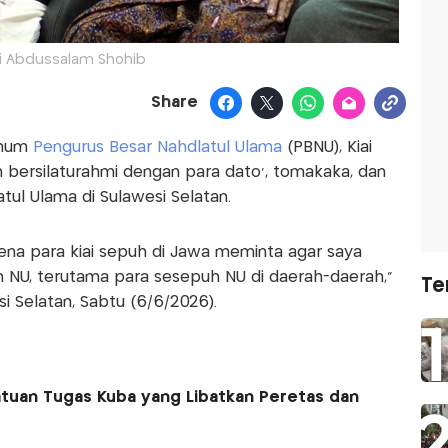
ai Abdussalam Shohib
Share
Umum
Pengurus Besar Nahdlatul Ulama
(PBNU), Kiai
 bersilaturahmi dengan para dato’, tomakaka, dan
ul Ulama di Sulawesi Selatan.
rena para kiai sepuh di Jawa meminta agar saya
n NU, terutama para sesepuh NU di daerah-daerah,”
Te
i Selatan, Sabtu (6/6/2026).
tuan Tugas Kuba yang Libatkan Peretas dan