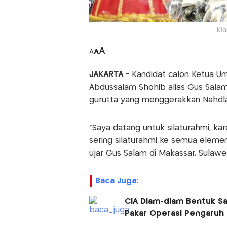
Ki
A
A
A
JAKARTA -
Kandidat calon Ketua 
Abdussalam Shohib alias Gus Salam
gurutta yang menggerakkan Nahdlat
“Saya datang untuk silaturahmi, ka
sering silaturahmi ke semua eleme
ujar Gus Salam di Makassar, Sulawes
Baca Juga:
CIA Diam-diam Bentuk Sa
Pakar Operasi Pengaruh