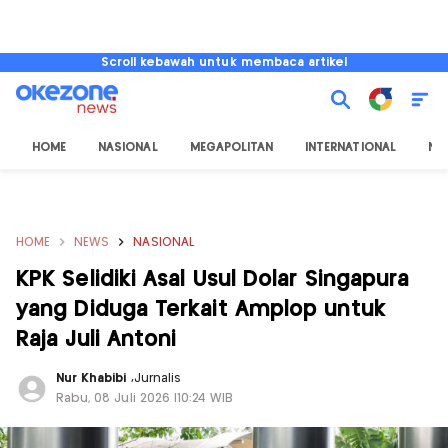
Scroll kebawah untuk membaca artikel
HOME
NASIONAL
MEGAPOLITAN
INTERNATIONAL
NU
HOME
NEWS
NASIONAL
KPK Selidiki Asal Usul Dolar Singapura
yang Diduga Terkait Amplop untuk
Raja Juli Antoni
Nur Khabibi
,
Jurnalis
Rabu, 08 Juli 2026 |10:24 WIB