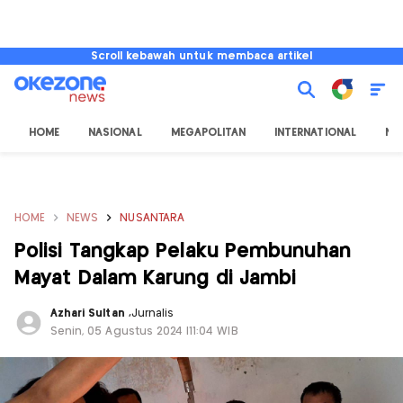
Scroll kebawah untuk membaca artikel
HOME
NASIONAL
MEGAPOLITAN
INTERNATIONAL
NU
HOME
NEWS
NUSANTARA
Polisi Tangkap Pelaku Pembunuhan
Mayat Dalam Karung di Jambi
Azhari Sultan
,
Jurnalis
Senin, 05 Agustus 2024 |11:04 WIB