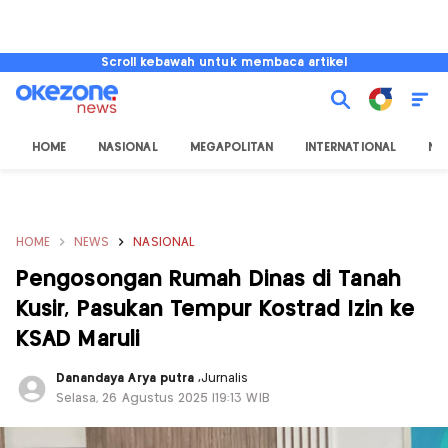
Scroll kebawah untuk membaca artikel
HOME
NASIONAL
MEGAPOLITAN
INTERNATIONAL
NU
HOME
NEWS
NASIONAL
Pengosongan Rumah Dinas di Tanah
Kusir, Pasukan Tempur Kostrad Izin ke
KSAD Maruli
Danandaya Arya putra
,
Jurnalis
Selasa, 26 Agustus 2025 |19:13 WIB