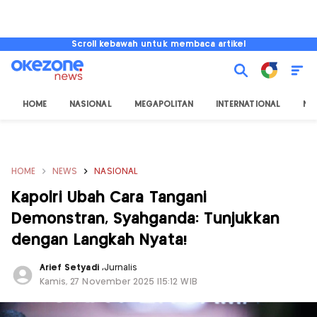
Scroll kebawah untuk membaca artikel
HOME
NASIONAL
MEGAPOLITAN
INTERNATIONAL
NU
HOME
NEWS
NASIONAL
Kapolri Ubah Cara Tangani
Demonstran, Syahganda: Tunjukkan
dengan Langkah Nyata!
Arief Setyadi
,
Jurnalis
Kamis, 27 November 2025 |15:12 WIB