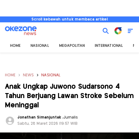
Scroll kebawah untuk membaca artikel
HOME
NASIONAL
MEGAPOLITAN
INTERNATIONAL
NU
HOME
NEWS
NASIONAL
Anak Ungkap Juwono Sudarsono 4
Tahun Berjuang Lawan Stroke Sebelum
Meninggal
Jonathan Simanjuntak
,
Jurnalis
Sabtu, 28 Maret 2026 |19:57 WIB