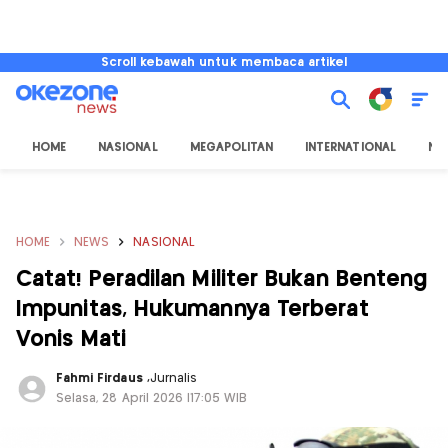
Scroll kebawah untuk membaca artikel
HOME
NASIONAL
MEGAPOLITAN
INTERNATIONAL
NU
HOME
NEWS
NASIONAL
Catat! Peradilan Militer Bukan Benteng
Impunitas, Hukumannya Terberat
Vonis Mati
Fahmi Firdaus
,
Jurnalis
Selasa, 28 April 2026 |17:05 WIB