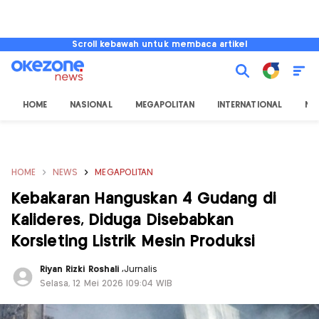
Scroll kebawah untuk membaca artikel
HOME
NASIONAL
MEGAPOLITAN
INTERNATIONAL
NU
HOME
NEWS
MEGAPOLITAN
Kebakaran Hanguskan 4 Gudang di
Kalideres, Diduga Disebabkan
Korsleting Listrik Mesin Produksi
Riyan Rizki Roshali
,
Jurnalis
Selasa, 12 Mei 2026 |09:04 WIB