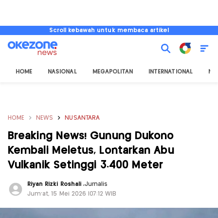
Scroll kebawah untuk membaca artikel
HOME
NASIONAL
MEGAPOLITAN
INTERNATIONAL
NU
HOME
NEWS
NUSANTARA
Breaking News! Gunung Dukono
Kembali Meletus, Lontarkan Abu
Vulkanik Setinggi 3.400 Meter
Riyan Rizki Roshali
,
Jurnalis
Jum'at, 15 Mei 2026 |07:12 WIB