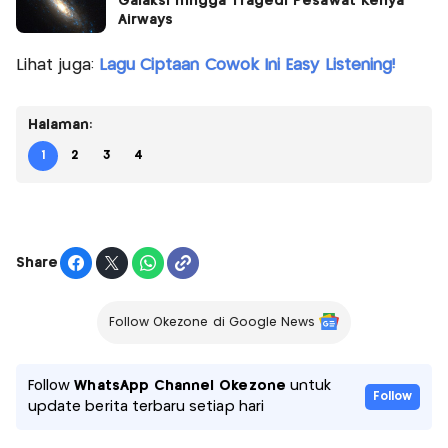
Galaksi hingga Tragedi Pesawat Kenya
Airways
Lihat juga:
Lagu Ciptaan Cowok Ini Easy Listening!
Halaman:
1
2
3
4
Share
Follow Okezone di Google News
Follow
WhatsApp Channel Okezone
untuk
Follow
update berita terbaru setiap hari