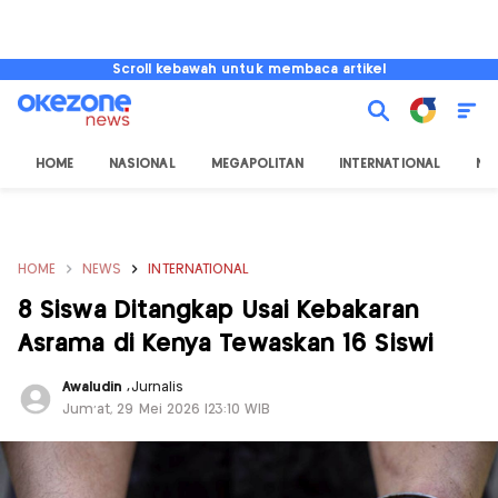
Scroll kebawah untuk membaca artikel
HOME
NASIONAL
MEGAPOLITAN
INTERNATIONAL
NU
HOME
NEWS
INTERNATIONAL
8 Siswa Ditangkap Usai Kebakaran
Asrama di Kenya Tewaskan 16 Siswi
Awaludin
,
Jurnalis
Jum'at, 29 Mei 2026 |23:10 WIB