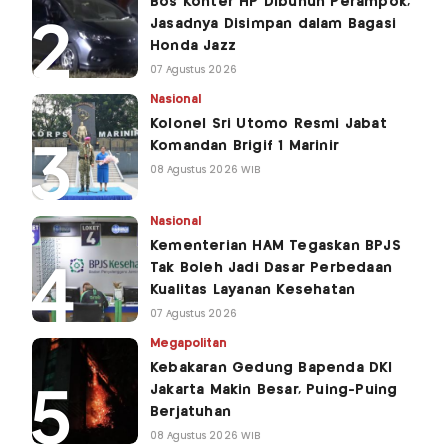
Bos Konter HP Dibunuh Perampok,
Jasadnya Disimpan dalam Bagasi
Honda Jazz
07 Agustus 2026
Nasional
Kolonel Sri Utomo Resmi Jabat
Komandan Brigif 1 Marinir
08 Agustus 2026 WIB
Nasional
Kementerian HAM Tegaskan BPJS
Tak Boleh Jadi Dasar Perbedaan
Kualitas Layanan Kesehatan
07 Agustus 2026
Megapolitan
Kebakaran Gedung Bapenda DKI
Jakarta Makin Besar, Puing-Puing
Berjatuhan
08 Agustus 2026 WIB