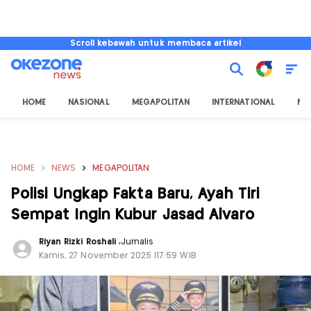
Scroll kebawah untuk membaca artikel
HOME
NASIONAL
MEGAPOLITAN
INTERNATIONAL
NU
HOME
NEWS
MEGAPOLITAN
Polisi Ungkap Fakta Baru, Ayah Tiri
Sempat Ingin Kubur Jasad Alvaro
Riyan Rizki Roshali
,
Jurnalis
Kamis, 27 November 2025 |17:59 WIB